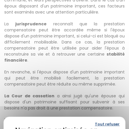
commune, et leurs perspectives d'avenir. Dans le cas d'un
époux disposant d'un patrimoine important, ces facteurs
sont examinés avec une attention particulière.
La
jurisprudence
reconnaît que la prestation
compensatoire peut être accordée même si l'époux
dispose d'un patrimoine important, si celui-ci est bloqué ou
difficilement mobilisable. Dans ce cas, la prestation
compensatoire peut être utilisée pour aider l'époux à
reconstruire sa vie et à retrouver une certaine
stabilité
financière
.
En revanche, si l'époux dispose d'un patrimoine important
qui peut être mobilisé facilement, la prestation
compensatoire peut être réduite ou même supprimée.
La Cour de cassation
a ainsi jugé qu'une épouse qui
dispose d'un patrimoine suffisant pour subvenir à ses
besoins n'a pas droit à une prestation compensatoire.
En conclusion, l'époux qui dispose d'un patrimoine
Tout refuser
important peut recevoir une prestation compensatoire,