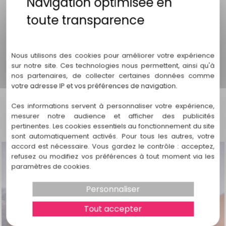
mais cela dépendra des circonstances de chaque cas
selon que le patrimoine est bloqué ou non.
Politique de confidentialité
BON A SAVOIR
: il n’existe pas une méthode de calcul mais
plusieurs dont on fait en général la moyenne arithmétique.
Nous utilisons des cookies pour améliorer votre expérience
Si vous avez besoin d'un accompagnement dans une
sur notre site. Ces technologies nous permettent, ainsi qu'à
procédure de divorce
, contactez mon cabinet, à
Carcans
nos partenaires, de collecter certaines données comme
au
06 99 48 34 74
votre adresse IP et vos préférences de navigation.
Ces informations servent à personnaliser votre expérience,
mesurer notre audience et afficher des publicités
pertinentes. Les cookies essentiels au fonctionnement du site
sont automatiquement activés. Pour tous les autres, votre
accord est nécessaire. Vous gardez le contrôle : acceptez,
refusez ou modifiez vos préférences à tout moment via les
paramètres de cookies.
Personnaliser
Tout accepter