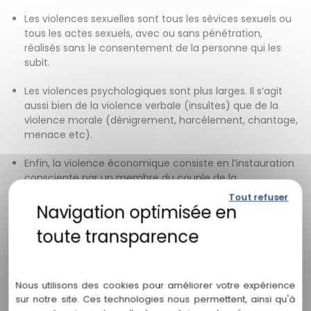
Les violences sexuelles sont tous les sévices sexuels ou
tous les actes sexuels, avec ou sans pénétration,
réalisés sans le consentement de la personne qui les
subit.
Les violences psychologiques sont plus larges. Il s’agit
aussi bien de la violence verbale (insultes) que de la
violence morale (dénigrement, harcèlement, chantage,
menace etc).
Enfin, la violence économique consiste en l’instauration
consciente par un membre du couple de la
dépendance économique de l’autre (contrôle des
Tout refuser
comptes bancaires, interdiction de travailler,
confiscation de la carte bancaire ou des papiers
d’identité etc).
Politique de confidentialité
Selon l’article 515-9 du Code civil
la notion de couple est
définie au sens large.
Nous utilisons des cookies pour améliorer votre expérience
sur notre site. Ces technologies nous permettent, ainsi qu'à
Cela peut d’abord concerner les conjoints, les concubins