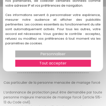
nos partenaires, de collecter certaines données comme
ou les partenaires liés par un pacte civil de solidarité qu’il y
votre adresse IP et vos préférences de navigation.
ait ou non une cohabitation.
Le couple concerne aussi les anciens partenaires, conjoints
Ces informations servent à personnaliser votre expérience,
ou concubins.
mesurer notre audience et afficher des publicités
Ainsi, il n’est pas nécessaire d’être mariés, de cohabiter ou
pertinentes. Les cookies essentiels au fonctionnement du site
d’être toujours en couple pour solliciter une ordonnance de
sont automatiquement activés. Pour tous les autres, votre
protection.
accord est nécessaire. Vous gardez le contrôle : acceptez,
refusez ou modifiez vos préférences à tout moment via les
Depuis la loi du 28 décembre 2019
, l’ordonnance de
paramètres de cookies.
protection peut être demandée lorsque les violences
mettent en danger la victime et/ou les enfants du couple.
Personnaliser
Enfin, toute personne menacée de mariage forcée peut
Tout accepter
faire une demande d’ordonnance de protection.
--------------------------------------
Cas particulier de la personne menacée de mariage forcé
L’ordonnance de protection peut être demandée par toute
personne majeure menacée de mariage forcé (article 515-
13 du Code civil).