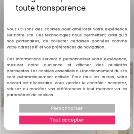
l’existence de motifs graves.
Politique de confidentialité
Nous utilisons des cookies pour améliorer votre expérience
A RETENIR
: pour fonder sa décision, le juge du fond se
sur notre site. Ces technologies nous permettent, ainsi qu'à
basera sur divers éléments d’appréciation et notamment
nos partenaires, de collecter certaines données comme
les dires de l’enfant lorsqu’il est auditionné
.
votre adresse IP et vos préférences de navigation.
Ces informations servent à personnaliser votre expérience,
mesurer notre audience et afficher des publicités
pertinentes. Les cookies essentiels au fonctionnement du site
sont automatiquement activés. Pour tous les autres, votre
accord est nécessaire. Vous gardez le contrôle : acceptez,
refusez ou modifiez vos préférences à tout moment via les
paramètres de cookies.
Personnaliser
Tout accepter