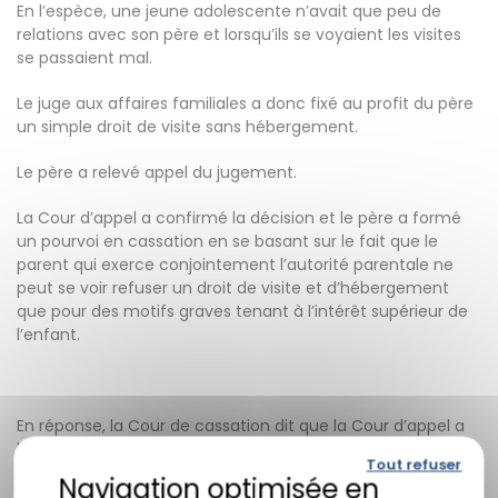
En l’espèce, une jeune adolescente n’avait que peu de
relations avec son père et lorsqu’ils se voyaient les visites
se passaient mal.
Le juge aux affaires familiales a donc fixé au profit du père
un simple droit de visite sans hébergement.
Le père a relevé appel du jugement.
La Cour d’appel a confirmé la décision et le père a formé
un pourvoi en cassation en se basant sur le fait que le
parent qui exerce conjointement l’autorité parentale ne
peut se voir refuser un droit de visite et d’hébergement
que pour des motifs graves tenant à l’intérêt supérieur de
l’enfant.
En réponse, la Cour de cassation dit que la Cour d’appel a
légalement justifié sa décision
car en ne refusant pas au
Tout refuser
père un droit de visite, seulement l’hébergement de
l’enfant, elle n’avait pas obligation de constater