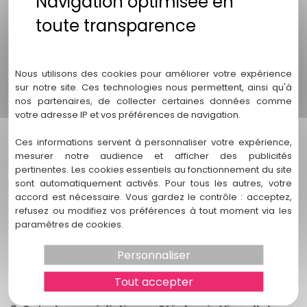
travail
1. Pourquoi ai-je besoin d'un avocat pour une
Politique de confidentialité
rupture de contrat de travail ?
Nous utilisons des cookies pour améliorer votre expérience
Une rupture de contrat de travail peut être complexe sur le
sur notre site. Ces technologies nous permettent, ainsi qu'à
plan juridique, avec des droits et des obligations
nos partenaires, de collecter certaines données comme
spécifiques pour chaque partie. Un avocat spécialisé vous
votre adresse IP et vos préférences de navigation.
aidera à comprendre vos droits, à évaluer vos options et à
vous représenter efficacement tout au long du processus.
Ces informations servent à personnaliser votre expérience,
mesurer notre audience et afficher des publicités
2. Comment choisir un avocat spécialisé en
pertinentes. Les cookies essentiels au fonctionnement du site
rupture de contrat de travail ?
sont automatiquement activés. Pour tous les autres, votre
Lors du choix d'un avocat spécialisé, il est important de
accord est nécessaire. Vous gardez le contrôle : acceptez,
refusez ou modifiez vos préférences à tout moment via les
considérer son expérience dans le domaine du droit du
paramètres de cookies.
travail, sa connaissance des procédures légales liées aux
ruptures de contrat de travail et son approche
Personnaliser
personnalisée. Vous pouvez également lire les avis des
clients précédents et prendre en compte les
Tout accepter
recommandations.