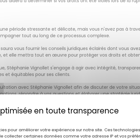
s aidera à déterminer si vos droits ont été violés lors de la rup
 une période stressante et délicate, mais vous n'avez pas à trave
accompagner tout au long de ce processus complexe.
 saura vous fournir les conseils juridiques éclairés dont vous av
 et elle mettra tout en œuvre pour protéger vos droits et obtenir
olue, Stéphanie Vignollet s'engage à agir avec intégrité, transpa
es et équitables pour ses clients.
tation avec Stéphanie Vignollet afin de discuter de votre situat
ations, répondre à vos questions et élaborer une stratégie juri
e Stéphanie Vignollet pour vous guider dans cette période crucia
ment nous pouvons vous aider.
Politique de confidentialité
kies pour améliorer votre expérience sur notre site. Ces technologies
trat de travail à Hourtin
de collecter certaines données comme votre adresse IP et vos préfé