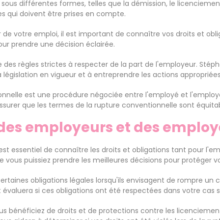
r sous différentes formes, telles que la démission, le licenciem
es qui doivent être prises en compte.
 de votre emploi, il est important de connaître vos droits et obl
our prendre une décision éclairée.
e des règles strictes à respecter de la part de l'employeur. Stépha
gislation en vigueur et à entreprendre les actions appropriées 
ionnelle est une procédure négociée entre l'employé et l'employ
assurer que les termes de la rupture conventionnelle sont équitab
s des employeurs et des employ
l est essentiel de connaître les droits et obligations tant pour l
vous puissiez prendre les meilleures décisions pour protéger vo
rtaines obligations légales lorsqu'ils envisagent de rompre un c
t évaluera si ces obligations ont été respectées dans votre cas s
s bénéficiez de droits et de protections contre les licenciements