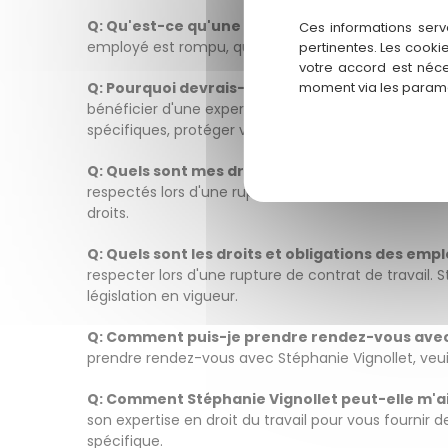
Q: Qu'est-ce qu'une rupture de contrat de trava
Ces informations serv
employé est rompu, que ce soit par démission, lic
pertinentes. Les cooki
votre accord est néce
Q: Pourquoi devrais-je faire appel à un avocat s
moment via les paramè
bénéficier d'une expertise juridique approfondie e
spécifiques, protéger vos droits et maximiser vos c
Q: Quels sont mes droits en tant qu'employé lor
respectés lors d'une rupture de contrat de travail. 
droits.
Q: Quels sont les droits et obligations des empl
respecter lors d'une rupture de contrat de travail. 
législation en vigueur.
Q: Comment puis-je prendre rendez-vous avec S
prendre rendez-vous avec Stéphanie Vignollet, veui
Q: Comment Stéphanie Vignollet peut-elle m'aid
son expertise en droit du travail pour vous fournir d
spécifique.