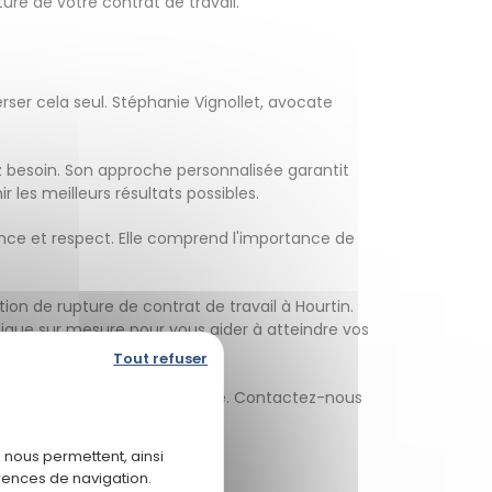
ture de votre contrat de travail.
rser cela seul. Stéphanie Vignollet, avocate
ez besoin. Son approche personnalisée garantit
 les meilleurs résultats possibles.
rence et respect. Elle comprend l'importance de
ion de rupture de contrat de travail à Hourtin.
dique sur mesure pour vous aider à atteindre vos
Tout refuser
le de votre vie professionnelle. Contactez-nous
 nous permettent, ainsi
rences de navigation.