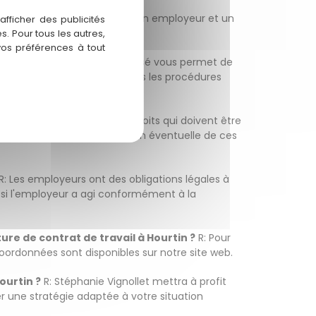
 produit lorsque le lien entre un employeur et un
fficher des publicités
. Pour tous les autres,
vos préférences à tout
ire appel à un avocat spécialisé vous permet de
let peut vous guider à travers les procédures
qu'employé, vous avez des droits qui doivent être
der à identifier toute violation éventuelle de ces
R: Les employeurs ont des obligations légales à
er si l'employeur a agi conformément à la
re de contrat de travail à Hourtin ?
R: Pour
oordonnées sont disponibles sur notre site web.
ourtin ?
R: Stéphanie Vignollet mettra à profit
rer une stratégie adaptée à votre situation