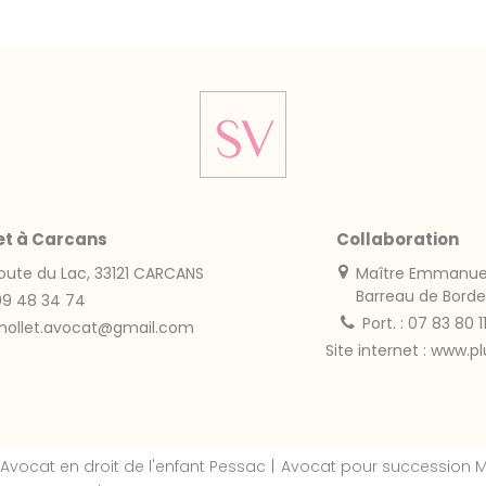
et à Carcans
Collaboration
oute du Lac, 33121 CARCANS
Maître Emmanuel
Barreau de Bord
99 48 34 74
Port. : 07 83 80 11
gnollet.avocat@gmail.com
Site internet :
www.pl
Avocat en droit de l'enfant Pessac
Avocat pour succession 