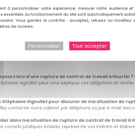
il à Hourtin ?
R: Une rupture de contrat de travail à Hourtin se
ent à personnaliser votre expérience, mesurer notre audience et a
enciement ou rupture conventionnelle.
es essentiels au fonctionnement du site sont automatiquement activés
ssaire. Vous gardez le contrôle : acceptez, refusez ou modifiez 
pécialisé en rupture de contrat de travail à Hourtin ?
tres de cookies.
R: Fa
t d'une représentation solide. Un avocat comme Stéphanie Vignol
hances d'obtenir des résultats favorables.
Personnaliser
Tout accepter
s d'une rupture de contrat de travail à Hourtin ?
R: En tant 
Stéphanie Vignollet pourra vous informer sur ces droits et vous ai
oyeurs lors d'une rupture de contrat de travail à Hourtin ?
Stéphanie Vignollet peut vous expliquer ces obligations et vérifi
téphanie Vignollet pour discuter de ma situation de ruptu
llez contacter notre cabinet par téléphone ou par e-mail. Nos c
er dans ma situation de rupture de contrat de travail à H
es conseils juridiques éclairés, représenter vos intérêts et élabo