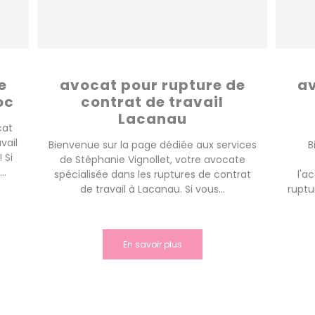
e
avocat pour rupture de
av
oc
contrat de travail
Lacanau
cat
vail
Bienvenue sur la page dédiée aux services
B
 Si
de Stéphanie Vignollet, votre avocate
..
spécialisée dans les ruptures de contrat
l'a
de travail à Lacanau. Si vous...
ruptu
En savoir plus