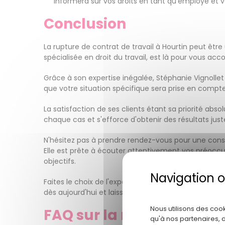
informera sur vos droits en tant qu'employé et vou
Conclusion
La rupture de contrat de travail à Hourtin peut être
spécialisée en droit du travail, est là pour vous 
Grâce à son expertise inégalée, Stéphanie Vignollet
que votre situation spécifique sera prise en compte,
La satisfaction de ses clients étant sa priorité abs
chaque cas et s'efforce d'obtenir des résultats just
N'hésitez pas à prendre rendez-vous pour une consul
Elle est prête à écouter attentivement vos préoccup
objectifs.
Faites le choix de l'expertise et de l'engagement d
dès aujourd'hui et laissez-nous vous montrer com
Nous utilisons des coo
FAQ sur la rupture de con
qu'à nos partenaires, 