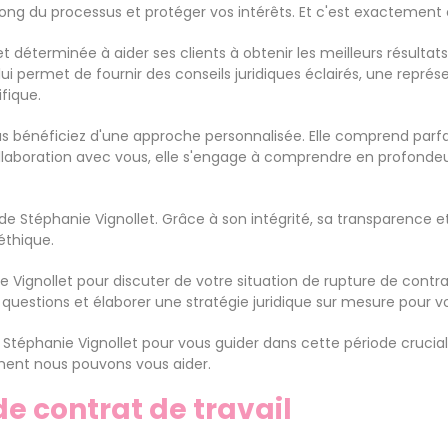
ong du processus et protéger vos intérêts. Et c'est exactement 
 déterminée à aider ses clients à obtenir les meilleurs résultats 
 lui permet de fournir des conseils juridiques éclairés, une repré
fique.
vous bénéficiez d'une approche personnalisée. Elle comprend par
collaboration avec vous, elle s'engage à comprendre en profondeu
ue de Stéphanie Vignollet. Grâce à son intégrité, sa transparence
éthique.
ignollet pour discuter de votre situation de rupture de contrat 
estions et élaborer une stratégie juridique sur mesure pour vou
e Stéphanie Vignollet pour vous guider dans cette période crucia
ment nous pouvons vous aider.
e contrat de travail