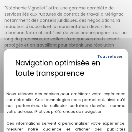
"Stéphanie Vignollet" offre une gamme complète de
services liés aux ruptures de contrat de travail à Mérignac,
notamment des conseils juridiques, des négociations, la
rédaction d'accords et la représentation devant les
tribunaux. Notre objectif est de vous accompagner tout au
long du processus, en veillant à ce que vos droits soient
protégés et en travaillant pour obtenir une résolution
favorable.
Tout refuser
3. Comment puis-je prendre rendez-vous
avec "Stéphanie Vignollet" pour discuter de
ma situation de rupture de contrat de
travail ?
Politique de confidentialité
Pour prendre rendez-vous avec "Stéphanie Vignollet" et
Nous utilisons des cookies pour améliorer votre expérience
discuter de votre situation de rupture de contrat de travail
sur notre site. Ces technologies nous permettent, ainsi qu'à
à Mérignac, veuillez utiliser les coordonnées fournies sur
nos partenaires, de collecter certaines données comme
notre site web. Vous pouvez nous contacter par téléphone
votre adresse IP et vos préférences de navigation.
ou remplir le formulaire de contact en ligne. Notre équipe
Ces informations servent à personnaliser votre expérience,
se fera un plaisir de vous répondre et de fixer un rendez-
mesurer notre audience et afficher des publicités
vous.