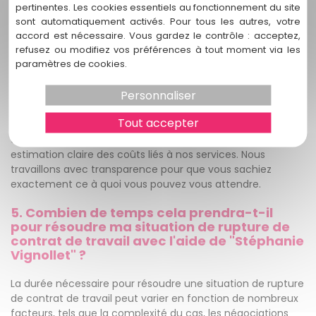
pertinentes. Les cookies essentiels au fonctionnement du site
sont automatiquement activés. Pour tous les autres, votre
4. Quels sont les honoraires associés aux
accord est nécessaire. Vous gardez le contrôle : acceptez,
services de "Stéphanie Vignollet" pour les
refusez ou modifiez vos préférences à tout moment via les
ruptures de contrat de travail ?
paramètres de cookies.
Les honoraires associés aux services de "Stéphanie
Personnaliser
Vignollet" pour les ruptures de contrat de travail à Mérignac
varient en fonction de la complexité de chaque cas. Nous
Tout accepter
proposons des consultations initiales gratuites où nous
évaluerons votre situation et vous fournirons une
estimation claire des coûts liés à nos services. Nous
travaillons avec transparence pour que vous sachiez
exactement ce à quoi vous pouvez vous attendre.
5. Combien de temps cela prendra-t-il
pour résoudre ma situation de rupture de
contrat de travail avec l'aide de "Stéphanie
Vignollet" ?
La durée nécessaire pour résoudre une situation de rupture
de contrat de travail peut varier en fonction de nombreux
facteurs, tels que la complexité du cas, les négociations