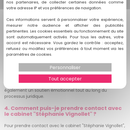
envers les enfants ou les personnes âgées. Notre expertise
nos partenaires, de collecter certaines données comme
nous permet de représenter efficacement les victimes et
votre adresse IP et vos préférences de navigation.
de défendre les personnes accusées de violences
familiales.
Ces informations servent à personnaliser votre expérience,
mesurer notre audience et afficher des publicités
3. Comment "Stéphanie Vignollet" assure-
pertinentes. Les cookies essentiels au fonctionnement du site
t-elle un soutien personnalisé aux victimes
sont automatiquement activés. Pour tous les autres, votre
?
accord est nécessaire. Vous gardez le contrôle : acceptez,
refusez ou modifiez vos préférences à tout moment via les
Chez "Stéphanie Vignollet", nous adoptons une approche
paramètres de cookies.
personnalisée pour chaque cas de violence familiale. Nous
comprenons que chaque situation est unique, et nous
Personnaliser
nous engageons à écouter attentivement votre histoire, à
comprendre vos besoins spécifiques et à élaborer une
Tout accepter
stratégie juridique adaptée. Notre équipe vous offre
également un soutien émotionnel tout au long du
processus juridique.
4. Comment puis-je prendre contact avec
le cabinet "Stéphanie Vignollet" ?
Pour prendre contact avec le cabinet "Stéphanie Vignollet",