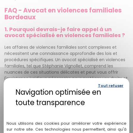
FAQ - Avocat en violences familiales
Bordeaux
1. Pourquoi devrais-je faire appel à un
avocat spécialisé en violences familiales ?
Les affaires de violences familiales sont complexes et
nécessitent une connaissance approfondie des lois et
procédures spécifiques. Un avocat spécialisé en violences
familiales, tel que Stéphanie Vignollet, comprend les
nuances de ces situations délicates et peut vous offrir
l'assistance juridique nécessaire pour protéger vos droits et
votre sécurité.
Tout refuser
2. Quels types de violences familiales traite
le cabinet "Stéphanie Vignollet" ?
Politique de confidentialité
Le cabinet "Stéphanie Vignollet" traite différents types de
violences familiales, tels que la violence conjugale, les abus
Nous utilisons des cookies pour améliorer votre expérience
physiques, émotionnels ou sexuels, ainsi que la violence
sur notre site. Ces technologies nous permettent, ainsi qu'à