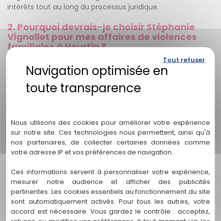
intérêts tout au long du processus juridique.
2. Pourquoi devrais-je choisir Stéphanie
Vignollet pour mes affaires de violences
familiales à Hourtin ?
Tout refuser
Stéphanie Vignollet est une avocate expérimentée et
spécialisée dans le domaine du droit de la famille, avec
une expertise particulière dans les affaires de violences
familiales. Son approche personnalisée, son engagement
Politique de confidentialité
envers ses clients et son expertise juridique font d'elle un
choix idéal pour obtenir une représentation solide et
Nous utilisons des cookies pour améliorer votre expérience
efficace.
sur notre site. Ces technologies nous permettent, ainsi qu'à
nos partenaires, de collecter certaines données comme
3. Comment puis-je contacter Stéphanie
votre adresse IP et vos préférences de navigation.
Vignollet ?
Ces informations servent à personnaliser votre expérience,
Vous pouvez contacter Stéphanie Vignollet en utilisant les
mesurer notre audience et afficher des publicités
coordonnées fournies sur notre site web. Vous y trouverez
pertinentes. Les cookies essentiels au fonctionnement du site
les informations nécessaires pour prendre rendez-vous ou
sont automatiquement activés. Pour tous les autres, votre
pour poser vos questions. Nous vous recommandons de
accord est nécessaire. Vous gardez le contrôle : acceptez,
nous contacter dès que possible pour bénéficier d'une