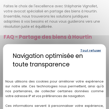
Faites le choix de l'excellence avec Stéphanie Vignollet,
votre avocat spécialisé en partage des biens à Hourtin.
Ensemble, nous trouverons les solutions juridiques
adaptées à vos besoins et nous vous guiderons vers une
résolution juste et équilibrée.
FAQ - Partage des biens à Hourtin
Q: Quels sont les services offerts par Stéphanie
Tout refuser
Vignollet en matière de partage des biens à Hourtin ?
A: Stéphanie Vignollet offre une gamme complète de
services juridiques personnalisés, notamment l'évaluation
experte des biens, les négociations professionnelles, la
Politique de confidentialité
représentation judiciaire solide et les conseils juridiques
éclairés.
Nous utilisons des cookies pour améliorer votre expérience
sur notre site. Ces technologies nous permettent, ainsi qu'à
Q: Comment se déroule le processus de partage des
nos partenaires, de collecter certaines données comme
biens à Hourtin avec Stéphanie Vignollet ?
A: Le
votre adresse IP et vos préférences de navigation.
processus commence par une évaluation initiale de votre
situation et de vos biens. Ensuite, des négociations et une
Ces informations servent à personnaliser votre expérience,
médiation peuvent avoir lieu pour parvenir à un accord