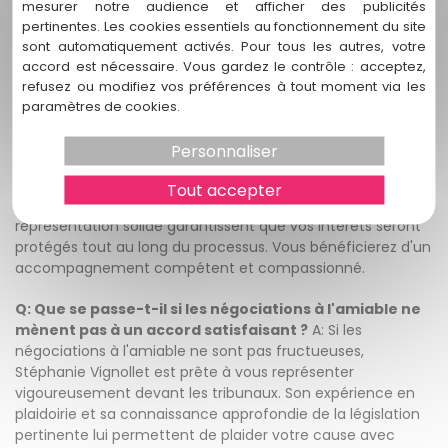
mesurer notre audience et afficher des publicités
mutuellement acceptable. Si nécessaire, Stéphanie
pertinentes. Les cookies essentiels au fonctionnement du site
Vignollet peut vous représenter devant les tribunaux. Enfin,
sont automatiquement activés. Pour tous les autres, votre
des documents juridiques seront préparés pour formaliser
accord est nécessaire. Vous gardez le contrôle : acceptez,
le partage des biens.
refusez ou modifiez vos préférences à tout moment via les
paramètres de cookies.
Q: Pourquoi devrais-je faire appel à Stéphanie
Vignollet pour mon affaire de partage des biens à
Personnaliser
Hourtin ?
A: Stéphanie Vignollet vous offre une expertise
inégalée dans le domaine du partage des biens à Hourtin.
Tout accepter
Son approche personnalisée, ses conseils éclairés et sa
représentation solide garantissent que vos intérêts seront
protégés tout au long du processus. Vous bénéficierez d'un
accompagnement compétent et compassionné.
Q: Que se passe-t-il si les négociations à l'amiable ne
mènent pas à un accord satisfaisant ?
A: Si les
négociations à l'amiable ne sont pas fructueuses,
Stéphanie Vignollet est prête à vous représenter
vigoureusement devant les tribunaux. Son expérience en
plaidoirie et sa connaissance approfondie de la législation
pertinente lui permettent de plaider votre cause avec