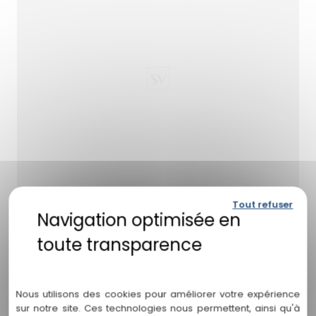
Tout refuser
avocat en partage des biens
Politique de confidentialité
Hourtin
Nous utilisons des cookies pour améliorer votre expérience
Bienvenue sur la page dédiée au partage des biens
sur notre site. Ces technologies nous permettent, ainsi qu'à
à Hourtin du cabinet Stéphanie Vignollet ! Vous