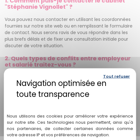
1. Comment puis-je contacter le cabinet
"Stéphanie Vignollet" ?
Vous pouvez nous contacter en utilisant les coordonnées
fournies sur notre site web ou en remplissant le formulaire
de contact. Nous serons ravis de vous répondre dans les
plus brefs délais et de fixer une consultation initiale pour
discuter de votre situation.
2. Quels types de conflits entre employeur
et salarié traitez-vous ?
Tout refuser
Chez "Stéphanie Vignollet", nous traitons tous les types de
conflits entre employeur et salarié, qu'il s'agisse de
problèmes de licenciement, de non-respect des contrats
de travail, de harcèlement au travail ou de toute autre
Politique de confidentialité
situation litigieuse. Notre avocate expérimentée possède
une expertise approfondie dans le domaine du droit du
Nous utilisons des cookies pour améliorer votre expérience
travail et saura vous guider efficacement.
sur notre site. Ces technologies nous permettent, ainsi qu'à
3. Quelle est votre approche dans la
nos partenaires, de collecter certaines données comme
gestion des conflits ?
votre adresse IP et vos préférences de navigation.