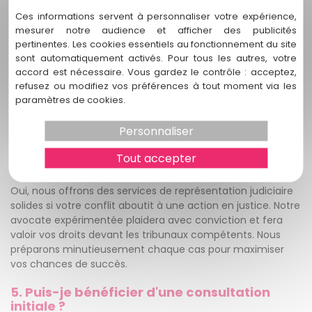
Ces informations servent à personnaliser votre expérience,
Nous adoptons une approche personnalisée pour chaque
mesurer notre audience et afficher des publicités
cas de gestion de conflits entre employeur et salarié. Nous
pertinentes. Les cookies essentiels au fonctionnement du site
prenons le temps d'écouter attentivement vos
sont automatiquement activés. Pour tous les autres, votre
préoccupations et vos objectifs, afin de développer une
accord est nécessaire. Vous gardez le contrôle : acceptez,
stratégie juridique adaptée à votre situation spécifique.
refusez ou modifiez vos préférences à tout moment via les
Notre avocate travaillera en étroite collaboration avec
paramètres de cookies.
vous tout au long du processus pour vous offrir un soutien
solide et des résultats optimaux.
Personnaliser
4. Proposez-vous des services de
Tout accepter
représentation devant les tribunaux ?
Oui, nous offrons des services de représentation judiciaire
solides si votre conflit aboutit à une action en justice. Notre
avocate expérimentée plaidera avec conviction et fera
valoir vos droits devant les tribunaux compétents. Nous
préparons minutieusement chaque cas pour maximiser
vos chances de succès.
5. Puis-je bénéficier d'une consultation
initiale ?