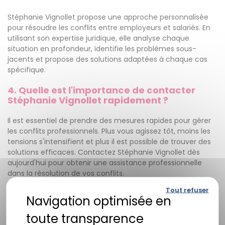
Stéphanie Vignollet propose une approche personnalisée
pour résoudre les conflits entre employeurs et salariés. En
utilisant son expertise juridique, elle analyse chaque
situation en profondeur, identifie les problèmes sous-
jacents et propose des solutions adaptées à chaque cas
spécifique.
4. Quelle est l'importance de contacter
Stéphanie Vignollet rapidement ?
Il est essentiel de prendre des mesures rapides pour gérer
les conflits professionnels. Plus vous agissez tôt, moins les
tensions s'intensifient et plus il est possible de trouver des
solutions efficaces. Contactez Stéphanie Vignollet dès
aujourd'hui pour obtenir une assistance professionnelle
dans la résolution de vos conflits.
Tout refuser
5. Comment puis-je contacter Stéphanie
Vignollet ?
Pour contacter Stéphanie Vignollet, vous pouvez trouver