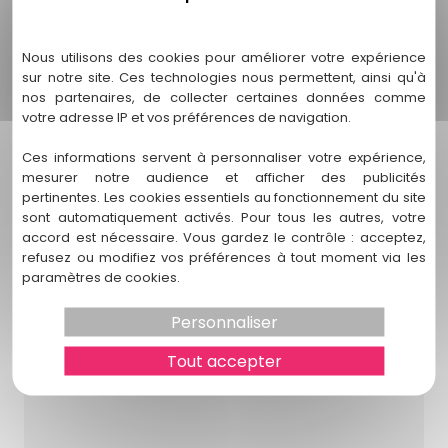
Politique de confidentialité
ses informations de contact sur son site web. Vous y
trouverez son numéro de téléphone et son adresse e-mail
Nous utilisons des cookies pour améliorer votre expérience
pour prendre rendez-vous.
sur notre site. Ces technologies nous permettent, ainsi qu'à
nos partenaires, de collecter certaines données comme
votre adresse IP et vos préférences de navigation.
Nos autres prestations autour
Ces informations servent à personnaliser votre expérience,
mesurer notre audience et afficher des publicités
de avocat en gestion de conflits
pertinentes. Les cookies essentiels au fonctionnement du site
entre employeur et salarié
sont automatiquement activés. Pour tous les autres, votre
lacanau
accord est nécessaire. Vous gardez le contrôle : acceptez,
refusez ou modifiez vos préférences à tout moment via les
paramètres de cookies.
Personnaliser
Tout accepter