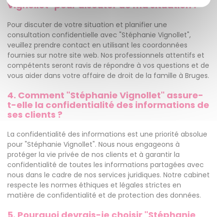
Vignollet" pour discuter de ma situation ?
Pour discuter de votre situation et planifier une
consultation confidentielle avec "Stéphanie Vignollet",
veuillez prendre contact en utilisant les coordonnées
fournies sur notre site web. Nos professionnels attentifs et
compétents seront ravis de répondre à vos questions et de
vous aider dans votre affaire de droit de la famille à Bruges.
4. Comment "Stéphanie Vignollet" assure-
t-elle la confidentialité des informations de
ses clients ?
La confidentialité des informations est une priorité absolue
pour "Stéphanie Vignollet". Nous nous engageons à
protéger la vie privée de nos clients et à garantir la
confidentialité de toutes les informations partagées avec
nous dans le cadre de nos services juridiques. Notre cabinet
respecte les normes éthiques et légales strictes en
matière de confidentialité et de protection des données.
5. Pourquoi devrais-je choisir "Stéphanie