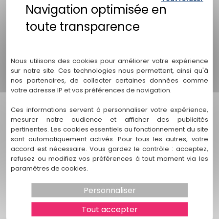
Vignollet" en droit de la famille à Bruges ?
"Stéphanie Vignollet" dispose d'une vaste expérience en
droit de la famille à Bruges. En tant qu'avocate spécialisée,
Politique de confidentialité
elle a traité de nombreux cas complexes et variés dans ce
domaine. Sa solide formation et son expertise approfondie
Nous utilisons des cookies pour améliorer votre expérience
lui permettent d'offrir des services juridiques de haute
sur notre site. Ces technologies nous permettent, ainsi qu'à
qualité à ses clients.
nos partenaires, de collecter certaines données comme
votre adresse IP et vos préférences de navigation.
2. Quels types de services sont offerts par
"Stéphanie Vignollet" en droit de la famille ?
Ces informations servent à personnaliser votre expérience,
mesurer notre audience et afficher des publicités
"Stéphanie Vignollet" offre une gamme complète de
pertinentes. Les cookies essentiels au fonctionnement du site
services en droit de la famille à Bruges. Ses domaines
sont automatiquement activés. Pour tous les autres, votre
d'expertise comprennent le divorce et la séparation, la
accord est nécessaire. Vous gardez le contrôle : acceptez,
garde d'enfants, les questions de pension alimentaire,
refusez ou modifiez vos préférences à tout moment via les
l'adoption et la protection contre les violences familiales.
paramètres de cookies.
Son cabinet est prêt à vous accompagner et à vous
représenter dans toutes les situations familiales délicates
Personnaliser
que vous pourriez rencontrer.
Tout accepter
3. Comment puis-je contacter "Stéphanie