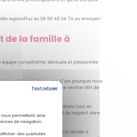
s dès aujourd'hui au 06 99 48 34 74 ou envoyez-
t de la famille à
'une équipe compétente, dévouée et passionnée
émotionnellement éprouvant. C'est pourquoi nous
se et notre expérience à votre service afin de
Tout refuser
e priorité absolue, et nous mettons tout en
ntégrité, de la transparence et du respect dans
 nous permettent, ainsi
rences de navigation.
de notre expertise en droit de la famille à
fficher des publicités