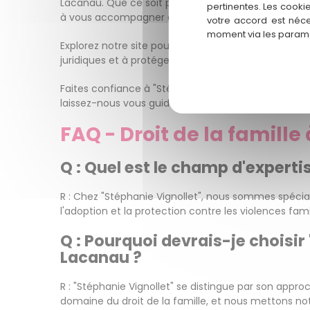
Lacanau. Que ce soit pour une affaire de divorce, d
pertinentes. Les cooki
à vous accompagner avec enthousiasme et profes
votre accord est néce
moment via les paramè
Explorez notre site pour en savoir plus sur notre 
juridiques et à protéger les intérêts de votre famille
Faites confiance à "Stéphanie Vignollet" pour être
laissez-nous vous guider vers une résolution réussie 
FAQ - Droit de la famill
Q : Quel est le champ d'expertis
R : Chez "Stéphanie Vignollet", nous sommes spécial
l'adoption et la protection contre les violences famil
Q : Pourquoi devrais-je choisir
Lacanau ?
R : "Stéphanie Vignollet" se distingue par son app
domaine du droit de la famille, et nous mettons not