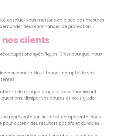
riorité absolue. Nous mettons en place des mesures
ur demander des ordonnances de protection.
nos clients
préoccupations spécifiques. C'est pourquoi nous
tion personnelle. Nous tenons compte de vos
ttentes.
t informé de chaque étape et vous fournissant
 questions, dissiper vos doutes et vous guider
d'une représentation solide et compétente. Nous
our obtenir des résultats positifs et durables.
 comprend vos préoccupations et qui se bat pour