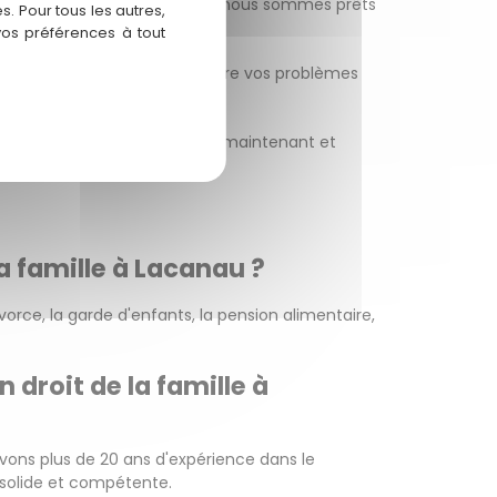
on liée au droit de la famille, nous sommes prêts
. Pour tous les autres,
vos préférences à tout
s pouvons vous aider à résoudre vos problèmes
à Lacanau. Contactez-nous dès maintenant et
la famille à Lacanau ?
orce, la garde d'enfants, la pension alimentaire,
droit de la famille à
avons plus de 20 ans d'expérience dans le
n solide et compétente.