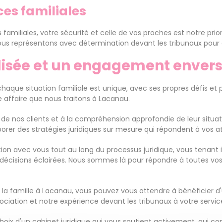
ces familiales
s familiales, votre sécurité et celle de vos proches est notre p
vous représentons avec détermination devant les tribunaux po
sée et un engagement envers 
aque situation familiale est unique, avec ses propres défis et 
affaire que nous traitons à Lacanau.
e nos clients et à la compréhension approfondie de leur situa
borer des stratégies juridiques sur mesure qui répondent à vos a
ation avec vous tout au long du processus juridique, vous tenan
 décisions éclairées. Nous sommes là pour répondre à toutes vos
de la famille à Lacanau, vous pouvez vous attendre à bénéficier 
tion et notre expérience devant les tribunaux à votre service p
e choix d'un cabinet juridique qui vous soutient activement, qui