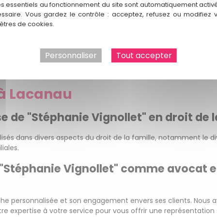
e garde d'enfants, de pension alimentaire ou toute autre questi
es essentiels au fonctionnement du site sont automatiquement activés
sionnalisme.
ssaire. Vous gardez le contrôle : acceptez, refusez ou modifiez 
tres de cookies.
cabinet et nos services. Laissez-nous vous montrer comment nou
.
Personnaliser
Tout accepter
 votre partenaire juridique de confiance en droit de la famille 
de vos affaires familiales.
e à Lacanau
e de "Stéphanie Vignollet" en droit de 
isés dans divers aspects du droit de la famille, notamment le div
iales.
 "Stéphanie Vignollet" comme avocat en 
roche personnalisée et son engagement envers ses clients. Nous 
re expertise à votre service pour vous offrir une représentatio