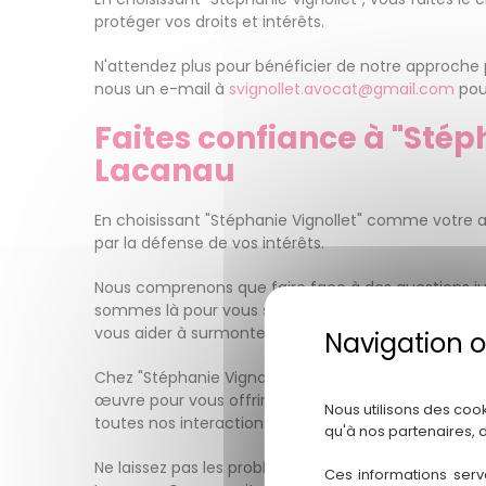
protéger vos droits et intérêts.
N'attendez plus pour bénéficier de notre approche
nous un e-mail à
svignollet.avocat@gmail.com
pou
Faites confiance à "Stéph
Lacanau
En choisissant "Stéphanie Vignollet" comme votre a
par la défense de vos intérêts.
Nous comprenons que faire face à des questions ju
sommes là pour vous soutenir, vous conseiller et v
vous aider à surmonter les obstacles et à atteindre l
Chez "Stéphanie Vignollet", nous sommes fiers de n
œuvre pour vous offrir un service juridique de la p
Nous utilisons des coo
toutes nos interactions avec nos clients.
qu'à nos partenaires, 
Ne laissez pas les problèmes juridiques affecter vot
Ces informations serv