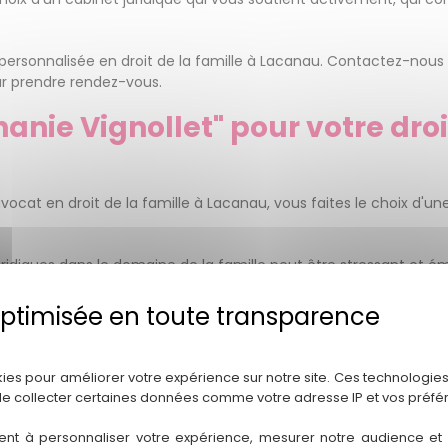
 personnalisée en droit de la famille à Lacanau. Contactez-nou
r prendre rendez-vous.
anie Vignollet" pour votre droi
vocat en droit de la famille à Lacanau, vous faites le choix d
ridiques dans le domaine de la famille peut être stressant et 
ous guider tout au long du processus. Nous mettons notre experti
es meilleurs résultats possibles.
Politique de confidentialité
otre engagement envers nos clients. Votre satisfaction est notr
lus haute qualité. Nous croyons fermement en l'importance de l'i
kies pour améliorer votre expérience sur notre site. Ces technologies
de collecter certaines données comme votre adresse IP et vos préfé
re vie familiale. Contactez-nous dès aujourd'hui pour bénéficier 
ent à personnaliser votre expérience, mesurer notre audience et a