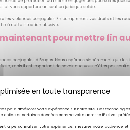
nance de protection ou même engager des poursuites judiciaire
et vous apportera un soutien juridique solide.
ntre les violences conjugales. En comprenant vos droits et les rec
in à cette situation abusive.
s maintenant pour mettre fin a
lences conjugales à Bruges. Nous espérons sincèrement que les i
fficile, mais il est important de savoir que vous n'êtes pas seul(e
 au long de votre parcours vers un avenir sans violence. Notre équ
assistance juridique personnalisée et à vous guider dans les déma
Politique de confidentialité
sont primordiaux. Ne restez pas silencieux(se) face aux violence
kies pour améliorer votre expérience sur notre site. Ces technologies
de collecter certaines données comme votre adresse IP et vos préfé
 consultation confidentielle et gratuite. Notre équipe se tient
cessus.
ent à personnaliser votre expérience, mesurer notre audience et a