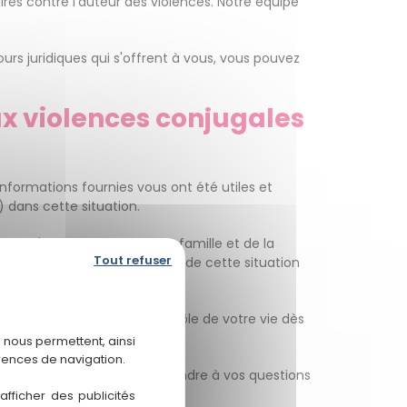
s contre l'auteur des violences. Notre équipe
ours juridiques qui s'offrent à vous, vous pouvez
ux violences conjugales
nformations fournies vous ont été utiles et
) dans cette situation.
ipe d'experts en droit de la famille et de la
Tout refuser
rches nécessaires pour sortir de cette situation
s conjugales. Prenez le contrôle de votre vie dès
 nous permettent, ainsi
rences de navigation.
 prête à vous écouter, à répondre à vos questions
fficher des publicités