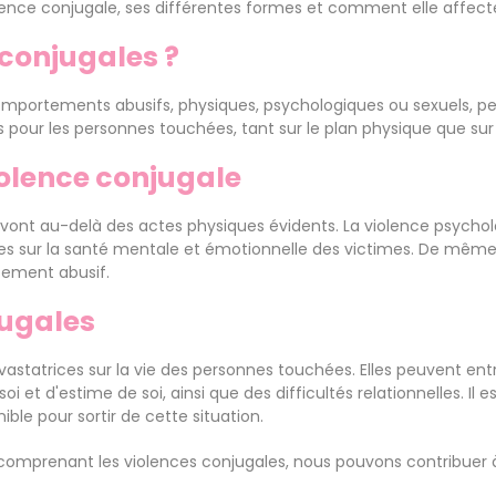
ence conjugale, ses différentes formes et comment elle affecte 
 conjugales ?
omportements abusifs, physiques, psychologiques ou sexuels, pe
our les personnes touchées, tant sur le plan physique que sur 
iolence conjugale
i vont au-delà des actes physiques évidents. La violence psycholo
s sur la santé mentale et émotionnelle des victimes. De même, l
ement abusif.
jugales
statrices sur la vie des personnes touchées. Elles peuvent entr
 et d'estime de soi, ainsi que des difficultés relationnelles. 
ible pour sortir de cette situation.
omprenant les violences conjugales, nous pouvons contribuer à b