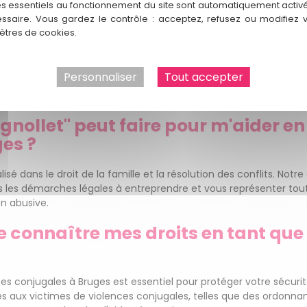
es essentiels au fonctionnement du site sont automatiquement activés
éritez d'être respecté(e), protégé(e) et libre de toute forme d'a
ssaire. Vous gardez le contrôle : acceptez, refusez ou modifiez 
r.
tres de cookies.
angera votre vie. Contactez "Stéphanie Vignollet" et faites le pr
Personnaliser
Tout accepter
njugales à Bruges
gnollet" peut faire pour m'aider en
es ?
lisé dans le droit de la famille et la résolution des conflits. No
ns les démarches légales à entreprendre et vous représenter to
on abusive.
e connaître mes droits en tant que
es conjugales à Bruges est essentiel pour protéger votre sécuri
ues aux victimes de violences conjugales, telles que des ordonna