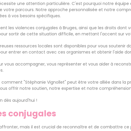
ite une attention particulière. C'est pourquoi notre équipe d'e
g de votre parcours. Notre approche personnalisée et notre comp
ées à vos besoins spécifiques.
sent les violences conjugales à Bruges, ainsi que les droits dont
ur sortir de cette situation difficile, en mettant l'accent sur vo
reuses ressources locales sont disponibles pour vous soutenir d
pour entrer en contact avec ces organismes et obtenir l'aide do
vous accompagner, vous représenter et vous aider à reconstruir
s.
omment "Stéphanie Vignollet" peut être votre alliée dans la pré
s offrir notre soutien, notre expertise et notre compréhension 
n dès aujourd'hui !
es conjugales
à affronter, mais il est crucial de reconnaître et de combattre c