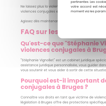
pertinentes. Les cooki
Ne laissez plus la violence dicter votre vie. Vous m
votre accord est néce
violences conjugales et construire un avenir meilleu
moment via les paramè
Agissez dès maintenant et prenez la décision qui ch
FAQ sur les violences co
Qu'est-ce que "Stéphanie Vi
violences conjugales à Brug
"Stéphanie Vignollet" est un cabinet juridique spécia
assistance juridique personnalisée, vous guider da
vous soutenir et vous aider à sortir de cette situati
Pourquoi est-il important d
conjugales à Bruges ?
Connaître vos droits en tant que victime de violenc
législation à Bruges offre des protections spécifiq