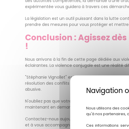
des autorités compétentes, la demande d'une ordon
expérimentée vous guidera à travers ces démarches 
La législation est un outil puissant dans la lutte co
prendre des mesures pour vous protéger et mettre f
Conclusion : Agissez dè
!
Nous arrivons à la fin de cette page dédiée aux vio
éclairantes. La violence conjugale est une réalité di
"Stéphanie Vignollet" est là pour vous soutenir tout
résolution des conflits est prête à vous offrir une 
abusive.
N'oubliez pas que votre sécurité et votre bien-être 
maintenant en demandant de l'aide.
Nous utilisons des coo
qu'à nos partenaires, 
Contactez-nous aujourd'hui même pour planifier une
et à vous accompagner dans chaque étape du pro
Ces informations serv