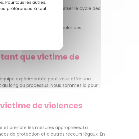
. Pour tous les autres,
bus. Ensemble, nous pouvons briser le cycle des
vos préférences à tout
emier pas vers une vie sans violences.
 tant que victime de
tre équipe expérimentée peut vous offrir une
ut au long du processus. Nous sommes là pour
 victime de violences
té et prendre les mesures appropriées. La
nces de protection et d'autres recours légaux. En