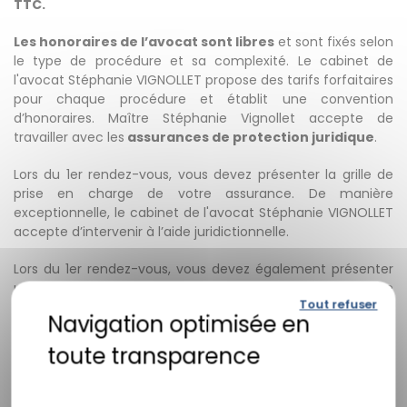
TTC.
Les honoraires de l’avocat sont libres
et sont fixés selon
le type de procédure et sa complexité. Le cabinet de
l'avocat Stéphanie VIGNOLLET propose des tarifs forfaitaires
pour chaque procédure et établit une convention
d’honoraires. Maître Stéphanie Vignollet accepte de
travailler avec les
assurances de protection juridique
.
Lors du 1er rendez-vous, vous devez présenter la grille de
prise en charge de votre assurance. De manière
exceptionnelle, le cabinet de l'avocat Stéphanie VIGNOLLET
accepte d’intervenir à l’aide juridictionnelle.
Lors du 1er rendez-vous, vous devez également présenter
un dossier complet et les diligences ne débuteront que
Tout refuser
lorsque la décision sera connue. Enfin, le cabinet de
l'avocat Stéphanie VIGNOLLET accepte les règlements
en
chèque et en espèce
et peut vous accorder un paiement
en plusieurs fois.
Politique de confidentialité