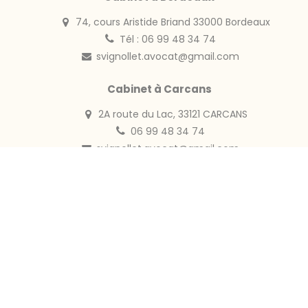
74, cours Aristide Briand 33000 Bordeaux
Tél : 06 99 48 34 74
svignollet.avocat@gmail.com
Cabinet à Carcans
2A route du Lac, 33121 CARCANS
06 99 48 34 74
svignollet.avocat@gmail.com
Collaboration
Maître Emmanuelle PLUMELET, Avocat au Barreau de
Bordeaux
Port. : 07 83 80 11 21
Site internet :
www.plumelet-avocat.fr
Horaires