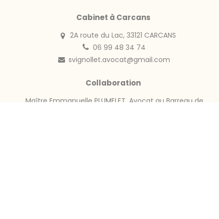
Cabinet à Carcans
2A route du Lac, 33121 CARCANS
06 99 48 34 74
svignollet.avocat@gmail.com
Collaboration
Maître Emmanuelle PLUMELET, Avocat au Barreau de
Bordeaux
Port. : 07 83 80 11 21
Site internet :
www.plumelet-avocat.fr
Horaires
Du Lundi au Vendredi :
09h30 - 13h00 / 14h00 - 18h00