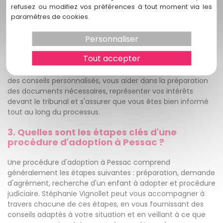
refusez ou modifiez vos préférences à tout moment via les
m'aider dans ma procédure d'adoption à
paramètres de cookies.
Pessac ?
Personnaliser
Stéphanie Vignollet possède une expertise spécifique dans
les procédures d'adoption et une connaissance
Tout accepter
approfondie du droit de la famille. Elle peut vous guider à
travers les différentes étapes de l'adoption, vous fournir
des conseils personnalisés, vous aider dans la préparation
des documents nécessaires, représenter vos intérêts
devant le tribunal et s'assurer que vous êtes bien informé
tout au long du processus.
3. Quelles sont les étapes clés d'une
procédure d'adoption à Pessac ?
Une procédure d'adoption à Pessac comprend
généralement les étapes suivantes : préparation, demande
d'agrément, recherche d'un enfant à adopter et procédure
judiciaire. Stéphanie Vignollet peut vous accompagner à
travers chacune de ces étapes, en vous fournissant des
conseils adaptés à votre situation et en veillant à ce que