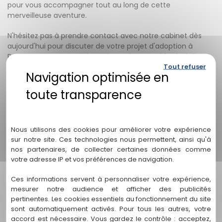
pour vous accompagner tout au long de cette
merveilleuse aventure.
N'hésitez pas à prendre contact avec notre cabinet dès
aujourd'hui pour discuter de votre projet d'adoption à
Pessac. Nous sommes impatients de vous aider à réaliser
Tout refuser
votre rêve de fonder une famille par le biais de l'adoption.
Foire aux questions (FAQ)
1. Pourquoi ai-je besoin d'un avocat pour
Politique de confidentialité
une procédure d'adoption à Pessac ?
Nous utilisons des cookies pour améliorer votre expérience
L'adoption est un processus complexe sur le plan juridique,
sur notre site. Ces technologies nous permettent, ainsi qu'à
avec des exigences légales et des défis potentiels. Un
nos partenaires, de collecter certaines données comme
avocat spécialisé dans les procédures d'adoption, comme
votre adresse IP et vos préférences de navigation.
Stéphanie Vignollet, peut vous fournir une assistance
Ces informations servent à personnaliser votre expérience,
professionnelle, des conseils éclairés et un soutien tout au
mesurer notre audience et afficher des publicités
long du processus, garantissant ainsi que vos droits sont
pertinentes. Les cookies essentiels au fonctionnement du site
protégés et que vous suivez les étapes appropriées.
sont automatiquement activés. Pour tous les autres, votre
accord est nécessaire. Vous gardez le contrôle : acceptez,
2. Comment Stéphanie Vignollet peut-elle