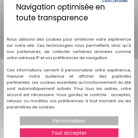
3. Quels services propose "Stéphanie Vignollet" pour
les procédures d'adoption ?
"Stéphanie Vignollet" offre une gamme complète de
Politique de confidentialité
services pour les procédures d'adoption à Bruges. Cela
comprend des conseils juridiques sur les droits et
Nous utilisons des cookies pour améliorer votre expérience
obligations des parties impliquées, la représentation lors
sur notre site. Ces technologies nous permettent, ainsi qu'à
des audiences et négociations avec les organismes
nos partenaires, de collecter certaines données comme
compétents, ainsi que l'assistance dans la préparation des
votre adresse IP et vos préférences de navigation.
documents nécessaires à la procédure.
Ces informations servent à personnaliser votre expérience,
4. Comment puis-je prendre contact avec "Stéphanie
mesurer notre audience et afficher des publicités
Vignollet" ?
pertinentes. Les cookies essentiels au fonctionnement du site
sont automatiquement activés. Pour tous les autres, votre
Pour prendre contact avec "Stéphanie Vignollet", vous
accord est nécessaire. Vous gardez le contrôle : acceptez,
pouvez utiliser les coordonnées disponibles sur notre site
refusez ou modifiez vos préférences à tout moment via les
web. Nous serions ravis de discuter de votre situation
paramètres de cookies.
spécifique lors d'une consultation personnalisée et de
répondre à toutes vos questions concernant votre
Personnaliser
procédure d'adoption.
Tout accepter
5. Quelle est l'importance d'une approche