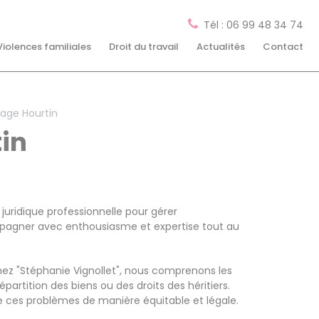
Tél : 06 99 48 34 74
Violences familiales
Droit du travail
Actualités
Contact
tage Hourtin
in
uridique professionnelle pour gérer
ompagner avec enthousiasme et expertise tout au
Chez "Stéphanie Vignollet", nous comprenons les
épartition des biens ou des droits des héritiers.
e ces problèmes de manière équitable et légale.