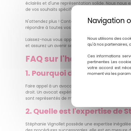
éclairés et d'une représentation solide. Nous nous
de vos souhaits spécifiques.
N'attendez plus ! Contactez-nous dès aujourd'hui p
répondre à toutes vos interrogations et à vous pro
Nous utilisons des coo
Laissez-nous vous apporter la tranquillité d'esprit
qu'à nos partenaires, 
et assurez un avenir serein pour vous et vos proche
Ces informations serv
FAQ sur l'héritage à Hou
pertinentes. Les cooki
votre accord est néce
1. Pourquoi devrais-je faire
moment via les paramè
Faire appel à un avocat spécialisé en succession, 
droit. Un avocat expérimenté peut vous guider à trave
sont représentés de manière équitable.
2. Quelle est l'expertise de
Stéphanie Vignollet possède une expertise inégalé
des procédures successorales, elle est en mesure de