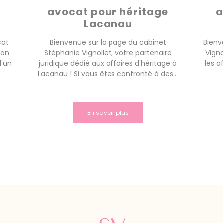
avocat pour héritage
a
Lacanau
cat
Bienvenue sur la page du cabinet
Bienv
ion
Stéphanie Vignollet, votre partenaire
Vigno
d'un
juridique dédié aux affaires d'héritage à
les a
Lacanau ! Si vous êtes confronté à des...
En savoir plus