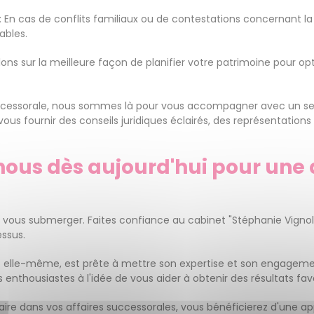
: En cas de conflits familiaux ou de contestations concernant l
ables.
lons sur la meilleure façon de planifier votre patrimoine pour op
successorale, nous sommes là pour vous accompagner avec un se
s fournir des conseils juridiques éclairés, des représentations 
nous dès aujourd'hui pour une 
n vous submerger. Faites confiance au cabinet "Stéphanie Vignoll
essus.
let elle-même, est prête à mettre son expertise et son engagem
nthousiastes à l'idée de vous aider à obtenir des résultats fav
ire dans vos affaires successorales, vous bénéficierez d'une app