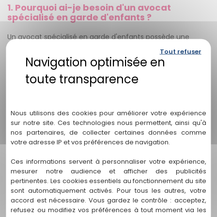
1. Pourquoi ai-je besoin d'un avocat
spécialisé en garde d'enfants ?
Un avocat spécialisé en garde d'enfants possède une
connaissance approfondie des lois et réglementations en
Tout refuser
vigueur dans ce domaine. Ils peuvent vous guider tout au
long du processus, vous aider à comprendre vos droits et
options, et vous représenter efficacement devant les
tribunaux si nécessaire. Leur expertise et leur expérience
Politique de confidentialité
vous donneront la tranquillité d'esprit nécessaire pour
résoudre efficacement les questions de garde d'enfants.
Nous utilisons des cookies pour améliorer votre expérience
sur notre site. Ces technologies nous permettent, ainsi qu'à
2. Quelle est l'importance d'une approche
nos partenaires, de collecter certaines données comme
personnalisée dans les affaires de garde
votre adresse IP et vos préférences de navigation.
d'enfants ?
Ces informations servent à personnaliser votre expérience,
Chaque situation de garde d'enfants est unique, avec ses
mesurer notre audience et afficher des publicités
propres défis et considérations. Une approche
pertinentes. Les cookies essentiels au fonctionnement du site
personnalisée permet à votre avocat de comprendre vos
sont automatiquement activés. Pour tous les autres, votre
besoins spécifiques, ainsi que ceux de vos enfants, afin de
accord est nécessaire. Vous gardez le contrôle : acceptez,
concevoir des stratégies juridiques sur mesure pour
refusez ou modifiez vos préférences à tout moment via les