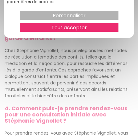
atteindre les meilleurs résultats. Cela garantit une
paramètres de cookies.
représentation juridique adaptée à votre situation
particulière.
Personnaliser
3. Comment Stéphanie Vignollet favorise-
Tout accepter
t-elle la résolution pacifique des conflits de
garde d'enfants ?
Chez Stéphanie Vignollet, nous privilégions les méthodes
de résolution alternative des conflits, telles que la
médiation et la négociation, pour résoudre les différends
liés à la garde d'enfants. Ces approches favorisent un
dialogue constructif entre les parties impliquées et
permettent souvent de parvenir à des accords
mutuellement satisfaisants, préservant ainsi les relations
familiales et le bien-être des enfants.
4. Comment puis-je prendre rendez-vous
pour une consultation initiale avec
Stéphanie Vignollet ?
Pour prendre rendez-vous avec Stéphanie Vignollet, vous