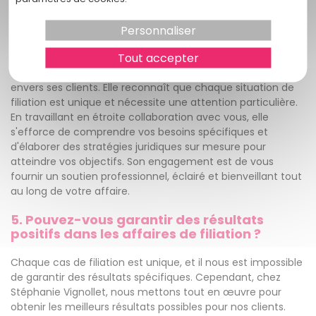
dans vos démarches.
4. Quelle est l'approche de Stéphanie
Personnaliser
Vignollet envers ses clients ?
Tout accepter
Stéphanie Vignollet adopte une approche personnalisée
envers ses clients. Elle reconnaît que chaque situation de
filiation est unique et nécessite une attention particulière.
En travaillant en étroite collaboration avec vous, elle
s'efforce de comprendre vos besoins spécifiques et
d'élaborer des stratégies juridiques sur mesure pour
atteindre vos objectifs. Son engagement est de vous
fournir un soutien professionnel, éclairé et bienveillant tout
au long de votre affaire.
5. Pouvez-vous garantir des résultats
positifs dans les affaires de filiation ?
Chaque cas de filiation est unique, et il nous est impossible
de garantir des résultats spécifiques. Cependant, chez
Stéphanie Vignollet, nous mettons tout en œuvre pour
obtenir les meilleurs résultats possibles pour nos clients.