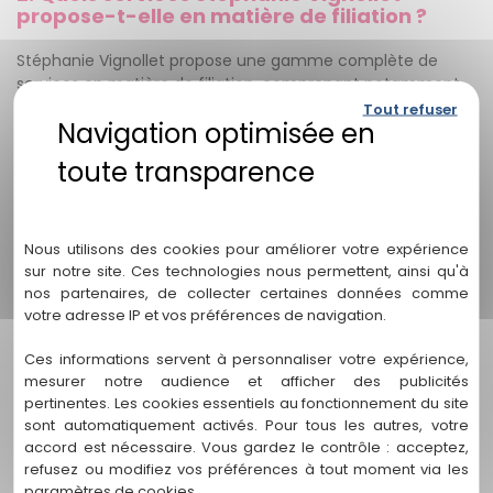
propose-t-elle en matière de filiation ?
Stéphanie Vignollet propose une gamme complète de
services en matière de filiation, comprenant notamment
l'assistance dans les procédures de reconnaissance de
Tout refuser
paternité/maternité, la contestation de filiation, ainsi que
la recherche de paternité/maternité. De plus, elle offre
également des conseils juridiques personnalisés et un
accompagnement tout au long de votre parcours
Politique de confidentialité
juridique.
Nous utilisons des cookies pour améliorer votre expérience
3. Comment puis-je prendre contact avec
sur notre site. Ces technologies nous permettent, ainsi qu'à
Stéphanie Vignollet ?
nos partenaires, de collecter certaines données comme
votre adresse IP et vos préférences de navigation.
Pour prendre contact avec Stéphanie Vignollet et discuter
de votre situation en matière de filiation, vous pouvez
Ces informations servent à personnaliser votre expérience,
utiliser les coordonnées fournies sur notre site web. Vous
mesurer notre audience et afficher des publicités
trouverez nos informations de contact, y compris l'adresse
pertinentes. Les cookies essentiels au fonctionnement du site
sont automatiquement activés. Pour tous les autres, votre
postale, le numéro de téléphone et l'adresse e-mail, pour
accord est nécessaire. Vous gardez le contrôle : acceptez,
nous joindre. Nous vous invitons à nous contacter et nous
refusez ou modifiez vos préférences à tout moment via les
serons ravis de répondre à vos questions et de vous aider
paramètres de cookies.