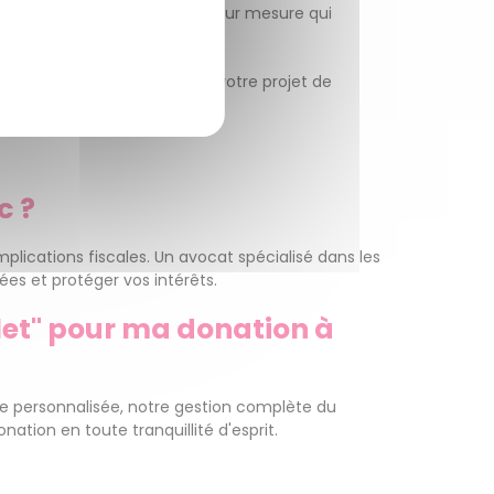
pour vous offrir un service sur mesure qui
sac.
rence dans la réussite de votre projet de
c ?
lications fiscales. Un avocat spécialisé dans les
ées et protéger vos intérêts.
llet" pour ma donation à
he personnalisée, notre gestion complète du
ation en toute tranquillité d'esprit.