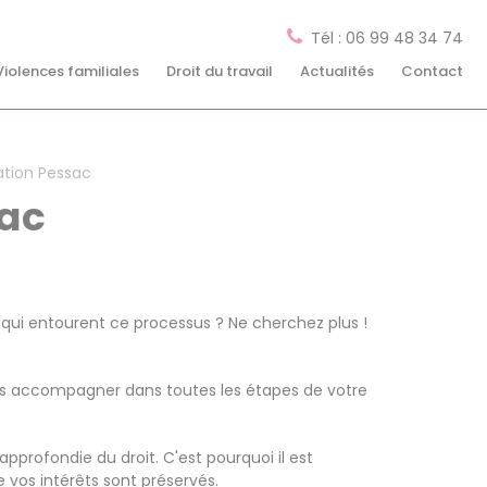
Tél : 06 99 48 34 74
Violences familiales
Droit du travail
Actualités
Contact
ation Pessac
sac
 qui entourent ce processus ? Ne cherchez plus !
ous accompagner dans toutes les étapes de votre
pprofondie du droit. C'est pourquoi il est
 vos intérêts sont préservés.