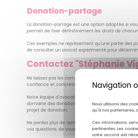
Donation-partage
La donation-partage est une option adaptée si vous 
permet de fixer définitivement les droits de chacun e
Ces exemples ne représentent qu'une partie des poss
de consulter un avocat expérimenté pour déterminer
Contactez "Stéphanie Vi
Ne laissez pas les complexités juridiques entraver v
confiance et concrétiser vos aspirations.
Notre équipe d'avocats spécialisés est prête à vou
domaine des donations à Pessac. Nous nous engageo
Nous utilisons des coo
projet de donation.
qu'à nos partenaires, 
Ne perdez plus de temps ! Contactez-nous dès aujou
Ces informations serv
pertinentes. Les cooki
vos questions, de vous guider dans les différentes ét
votre accord est néce