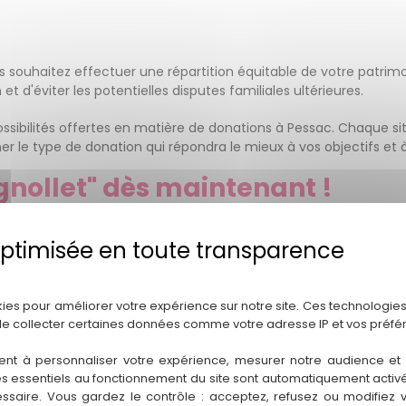
souhaitez effectuer une répartition équitable de votre patrimoi
t d'éviter les potentielles disputes familiales ultérieures.
ibilités offertes en matière de donations à Pessac. Chaque situa
 le type de donation qui répondra le mieux à vos objectifs et à 
gnollet" dès maintenant !
otre projet de donation à Pessac. Faites confiance à "Stéphanie V
Politique de confidentialité
s accompagner tout au long du processus, en mettant à votre dis
ns à vous offrir une approche personnalisée, des conseils jurid
kies pour améliorer votre expérience sur notre site. Ces technologies
de collecter certaines données comme votre adresse IP et vos préfé
rd'hui pour discuter de votre projet de donation à Pessac. Notre
ent à personnaliser votre expérience, mesurer notre audience et a
es essentiels au fonctionnement du site sont automatiquement activés
apes et de vous offrir la tranquillité d'esprit que vous méritez.
ssaire. Vous gardez le contrôle : acceptez, refusez ou modifiez 