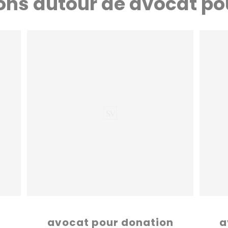
ions autour de avocat p
n
avocat pour donation
a