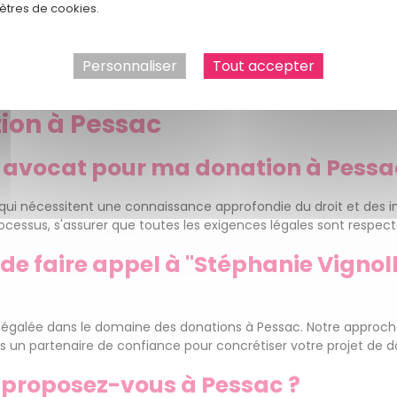
tres de cookies.
t que chaque client est unique, et nous mettons tout en œuvre 
 l'excellence et de la qualité pour votre projet de donation à Pes
Personnaliser
Tout accepter
nt notre expertise et notre dévouement peuvent faire la diffé
ion à Pessac
un avocat pour ma donation à Pessa
qui nécessitent une connaissance approfondie du droit et des imp
ocessus, s'assurer que toutes les exigences légales sont respect
 de faire appel à "Stéphanie Vigno
e inégalée dans le domaine des donations à Pessac. Notre approc
 un partenaire de confiance pour concrétiser votre projet de don
s proposez-vous à Pessac ?