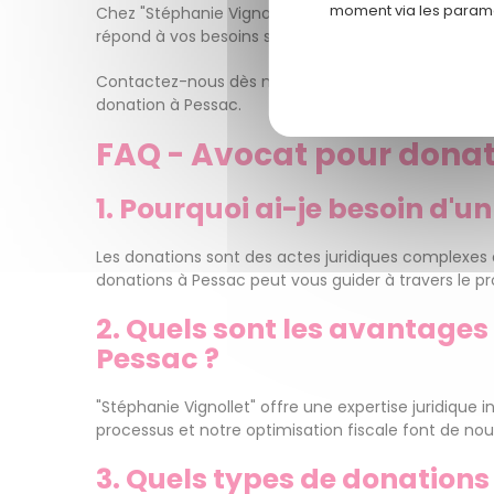
moment via les paramè
Chez "Stéphanie Vignollet", nous croyons fermemen
répond à vos besoins spécifiques. Faites le choix de
Contactez-nous dès maintenant et découvrez comme
donation à Pessac.
FAQ - Avocat pour donat
1. Pourquoi ai-je besoin d'
Les donations sont des actes juridiques complexes 
donations à Pessac peut vous guider à travers le pr
2. Quels sont les avantages
Pessac ?
"Stéphanie Vignollet" offre une expertise juridiqu
processus et notre optimisation fiscale font de nous
3. Quels types de donation