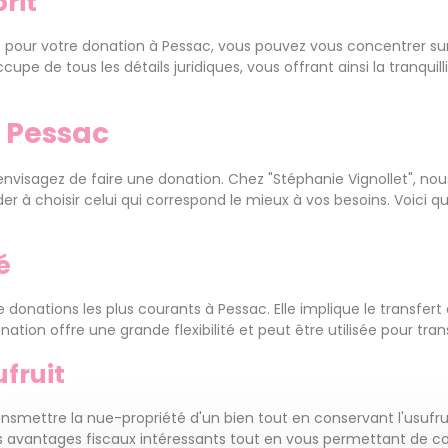
prit
 pour votre donation à Pessac, vous pouvez vous concentrer sur 
upe de tous les détails juridiques, vous offrant ainsi la tranquil
à Pessac
envisagez de faire une donation. Chez "Stéphanie Vignollet", nou
ider à choisir celui qui correspond le mieux à vos besoins. Voici
é
e donations les plus courants à Pessac. Elle implique le transfert
ation offre une grande flexibilité et peut être utilisée pour tra
fruit
mettre la nue-propriété d'un bien tout en conservant l'usufruit, c
es avantages fiscaux intéressants tout en vous permettant de co