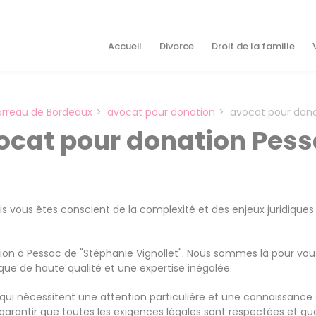
Accueil
Divorce
Droit de la famille
arreau de Bordeaux
avocat pour donation
avocat pour don
ocat pour donation Pes
s vous êtes conscient de la complexité et des enjeux juridiques
tion à Pessac de "Stéphanie Vignollet". Nous sommes là pour v
ique de haute qualité et une expertise inégalée.
qui nécessitent une attention particulière et une connaissance a
 garantir que toutes les exigences légales sont respectées et que