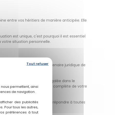
ne entre vos héritiers de manière anticipée. Elle
tion est unique, c'est pourquoi il est essentiel
votre situation personnelle.
Tout refuser
ignollet" pour être votre partenaire juridique de
position notre expertise inégalée dans le
iques éclairés et une gestion complète de votre
 nous permettent, ainsi
rences de navigation.
 équipe se fera un plaisir de répondre à toutes
fficher des publicités
. Pour tous les autres,
vos préférences à tout