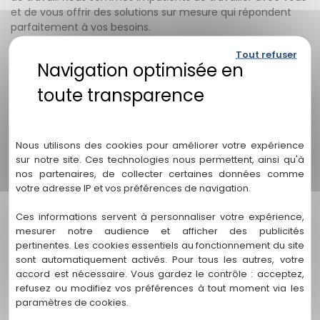
et de vous offrir des solutions sur mesure qui répondent
parfaitement à vos besoins.
FAQ - Contrats de travail avec
Tout refuser
"Stéphanie Vignollet"
1. Pourquoi devrais-je faire appel à
Politique de confidentialité
"Stéphanie Vignollet" pour rédiger mon
contrat de travail ?
Nous utilisons des cookies pour améliorer votre expérience
sur notre site. Ces technologies nous permettent, ainsi qu'à
Chez "Stéphanie Vignollet", nous sommes des experts en
nos partenaires, de collecter certaines données comme
droit du travail et nous comprenons l'importance cruciale
votre adresse IP et vos préférences de navigation.
d'un contrat de travail bien rédigé. Notre équipe
compétente et expérimentée est dévouée à vous fournir
Ces informations servent à personnaliser votre expérience,
des contrats solides, adaptés à vos besoins spécifiques,
mesurer notre audience et afficher des publicités
afin de protéger vos intérêts et d'établir des relations
pertinentes. Les cookies essentiels au fonctionnement du site
professionnelles harmonieuses.
sont automatiquement activés. Pour tous les autres, votre
accord est nécessaire. Vous gardez le contrôle : acceptez,
2. Quels types de contrats de travail
refusez ou modifiez vos préférences à tout moment via les
pouvez-vous rédiger ?
paramètres de cookies.