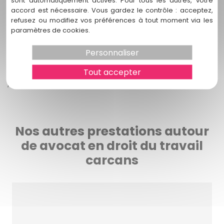
mes besoins en droit du travail à Carcans ?
accord est nécessaire. Vous gardez le contrôle : acceptez,
refusez ou modifiez vos préférences à tout moment via les
paramètres de cookies.
R: Pour nous contacter, veuillez utiliser les coordonnées
fournies sur notre site web. Vous pouvez nous appeler ou
nous envoyer un message via notre formulaire de contact.
Personnaliser
Nous serons ravis de discuter de vos besoins spécifiques et
Tout accepter
de vous offrir des solutions adaptées à votre situation
professionnelle.
Nos autres prestations autour
de avocat en droit du travail
carcans