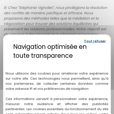
R: Chez "Stéphanie Vignollet", nous privilégions la résolution
des conflits de manière pacifique et efficace. Nous
proposons des méthodes telles que la médiation et la
négociation pour trouver des solutions équilibrées qui
préservent les relations professionnelles. Notre objectif est
de parvenir à des accords mutuellement acceptables,
évitant ainsi les procédures judiciaires longues et coûteuses.
Tout refuser
Q: Pourquoi devrais-je choisir "Stéphanie Vignollet"
comme mon avocat en droit du travail à Carcans ?
Politique de confidentialité
R: "Stéphanie Vignollet" est un cabinet d'avocats spécialisé
en droit du travail avec une expertise solide dans le
Nous utilisons des cookies pour améliorer votre expérience
domaine. Notre équipe dévouée possède une
sur notre site. Ces technologies nous permettent, ainsi qu'à
connaissance approfondie des lois et réglementations du
nos partenaires, de collecter certaines données comme
travail, ainsi qu'une expérience pratique dans la résolution
votre adresse IP et vos préférences de navigation.
de diverses questions professionnelles. Nous sommes
passionnés par notre métier et nous nous engageons à
Ces informations servent à personnaliser votre expérience,
défendre vos intérêts avec intégrité et transparence.
mesurer notre audience et afficher des publicités
pertinentes. Les cookies essentiels au fonctionnement du site
Q: Comment puis-je vous contacter pour discuter de
sont automatiquement activés. Pour tous les autres, votre