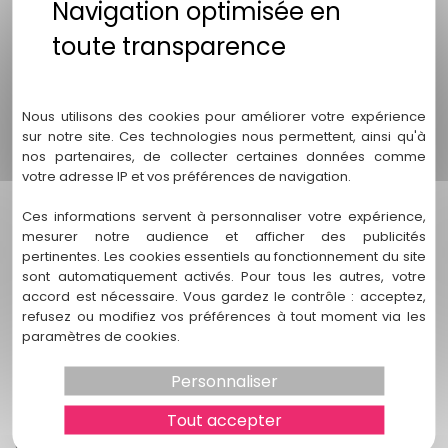
FAQ - Cabinet "Stéphanie Vignollet" en
droit du travail
Politique de confidentialité
1. Quelles sont les spécialités du cabinet
"Stéphanie Vignollet" en matière de droit
Nous utilisons des cookies pour améliorer votre expérience
du travail ?
sur notre site. Ces technologies nous permettent, ainsi qu'à
nos partenaires, de collecter certaines données comme
votre adresse IP et vos préférences de navigation.
Le cabinet "Stéphanie Vignollet" offre une expertise
étendue dans le domaine du droit du travail, notamment
Ces informations servent à personnaliser votre expérience,
dans les domaines tels que la rédaction et la négociation
mesurer notre audience et afficher des publicités
de contrats de travail, la représentation dans les litiges du
pertinentes. Les cookies essentiels au fonctionnement du site
travail, les négociations collectives et les conseils sur les
sont automatiquement activés. Pour tous les autres, votre
droits des salariés et les obligations des employeurs.
accord est nécessaire. Vous gardez le contrôle : acceptez,
refusez ou modifiez vos préférences à tout moment via les
2. Pourquoi devrais-je choisir "Stéphanie
paramètres de cookies.
Vignollet" pour mes besoins en droit du
travail ?
Personnaliser
"Stéphanie Vignollet" se distingue par son expérience
Tout accepter
approfondie, son engagement envers le succès de ses
clients, son approche personnalisée, sa compréhension