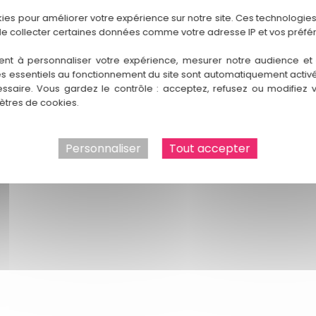
sion.
kies pour améliorer votre expérience sur notre site. Ces technologies
de collecter certaines données comme votre adresse IP et vos préfé
ent à personnaliser votre expérience, mesurer notre audience et a
es essentiels au fonctionnement du site sont automatiquement activés
ssaire. Vous gardez le contrôle : acceptez, refusez ou modifiez 
uté
est caractérisé lorsque le salarié exerce, pendant la suspen
tres de cookies.
n° 16-15.623 FS-PB pour un salarié en congés payés et Cass. Soc. 
Personnaliser
Tout accepter