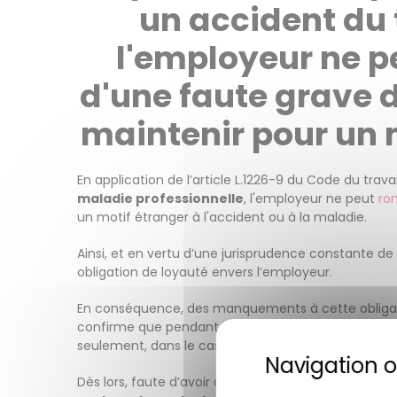
un accident du 
l'employeur ne pe
d'une faute grave de
maintenir pour un m
En application de l’article L.1226-9 du Code du trav
maladie professionnelle
, l'employeur ne peut
ro
un motif étranger à l'accident ou à la maladie.
Ainsi, et en vertu d’une jurisprudence constante de
obligation de loyauté envers l’employeur.
En conséquence, des manquements à cette obligatio
confirme que pendant la
période de suspension 
seulement, dans le cas d’une
rupture pour faute
Dès lors, faute d’avoir constaté de tels manquement