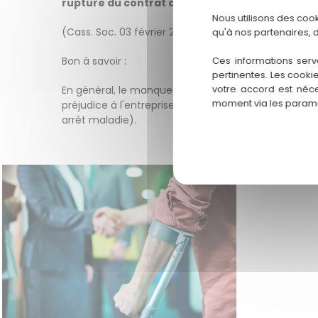
rupture du contrat de travail
pendant sa suspen
Nous utilisons des coo
(Cass. Soc. 03 février 2021, n°18-25129 F-D)
qu'à nos partenaires, 
Ces informations serv
Bon à savoir :
pertinentes. Les cooki
votre accord est néce
En général, le manquement à
l'obligation de loya
moment via les paramè
préjudice à l'entreprise (Cass. Soc. 05 juillet 2017 
arrêt maladie).