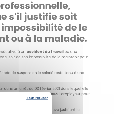
rofessionnelle,
'il justifie soit
 impossibilité de le
nt ou à la maladie.
sécutive à un
accident du travail
ou une
essé, soit de son impossibilité de le maintenir pour
ériode de suspension le salarié reste tenu à une
dans un arrêt du 03 février 2021 dans lequel elle
u une
maladie professionnelle
, l’employeur peut
Tout refuser
de loyauté.
larié
repose sur une faute grave justifiant la