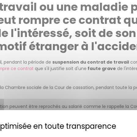
travail ou une maladie p
ut rompre ce contrat que s
 l'intéressé, soit de son
otif étranger à l'accide
ail, pendant la période de
suspension du contrat de travail
con
mpre ce contrat
que s'il justifie soit d'une
faute grave
de l'intér
 la Chambre sociale de la Cour de cassation, pendant toute la p
n peuvent être reprochés au salarié comme le rappelle la Cour 
du contrat de travail
consécutive à un
accident du travail
o
 grave
, reprocher au salarié des
manquements à l’obligation 
s, la cour d’appel ne peut pas juger que le
licenciement du sa
Politique de confidentialité